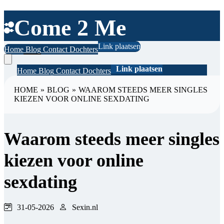
Come 2 Me
Link plaatsen
Home
Blog
Contact
Dochters
Link plaatsen
Home
Blog
Contact
Dochters
HOME
»
BLOG
»
WAAROM STEEDS MEER SINGLES
KIEZEN VOOR ONLINE SEXDATING
Waarom steeds meer singles
kiezen voor online
sexdating
31-05-2026
Sexin.nl